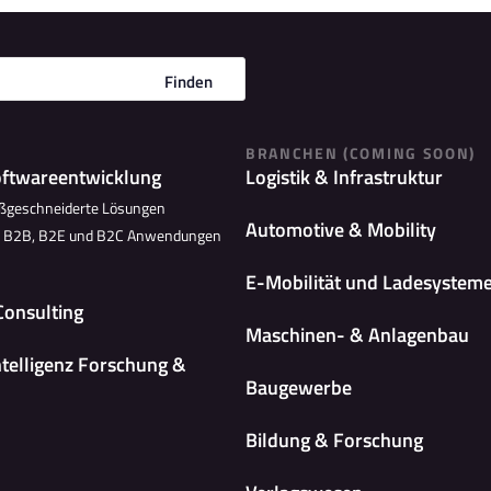
Finden
BRANCHEN (COMING SOON)
oftwareentwicklung
Logistik & Infrastruktur
ßgeschneiderte Lösungen
Automotive & Mobility
n B2B, B2E und B2C Anwendungen
E-Mobilität und Ladesystem
Consulting
Maschinen- & Anlagenbau
ntelligenz Forschung &
Baugewerbe
Bildung & Forschung