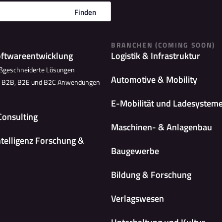
Finden
BRANCHEN (COMING SOON)
oftwareentwicklung
Logistik & Infrastruktur
ßgeschneiderte Lösungen
Automotive & Mobility
n B2B, B2E und B2C Anwendungen
E-Mobilität und Ladesystem
Consulting
Maschinen- & Anlagenbau
ntelligenz Forschung &
Baugewerbe
Bildung & Forschung
Verlagswesen