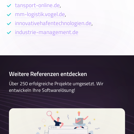
tansport-online.de
,
mm-logistik.vogel.de
,
innovativehafentechnologien.de
,
industrie-management.de
Weitere Referenzen entdecken
Über 250 erfolgreiche Projekte umgesetzt. Wir
entwickeln Ihre Softwarelösung!