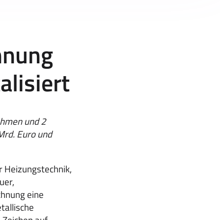
hnung
alisiert
ehmen und 2
Mrd. Euro und
 Heizungstechnik,
uer,
chnung eine
tallische
-Zeichen auf