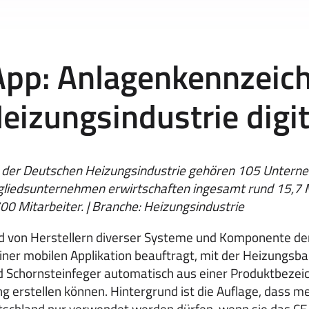
App: Anlagenkennzeic
Heizungsindustrie digit
der Deutschen Heizungsindustrie gehören 105 Untern
gliedsunternehmen erwirtschaften ingesamt rund 15,7 
00 Mitarbeiter. | Branche: Heizungsindustrie
d von Herstellern diverser Systeme und Komponente der
iner mobilen Applikation beauftragt, mit der Heizungsba
 Schornsteinfeger automatisch aus einer Produktbezei
 erstellen können. Hintergrund ist die Auflage, dass me
schland nur verwendet werden dürfen, wenn sie das CE