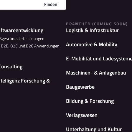
Finden
BRANCHEN (COMING SOON)
oftwareentwicklung
Logistik & Infrastruktur
ßgeschneiderte Lösungen
Automotive & Mobility
n B2B, B2E und B2C Anwendungen
E-Mobilität und Ladesystem
Consulting
Maschinen- & Anlagenbau
ntelligenz Forschung &
Baugewerbe
Bildung & Forschung
Verlagswesen
Unterhaltung und Kultur