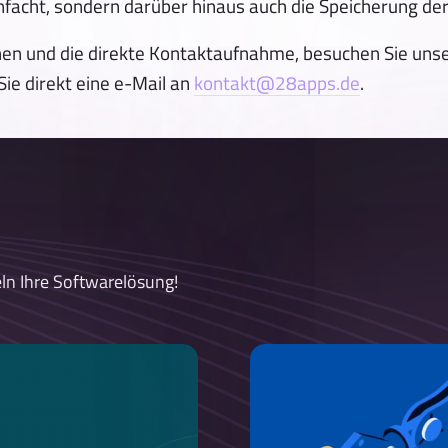
facht, sondern darüber hinaus auch die Speicherung der
nen und die direkte Kontaktaufnahme, besuchen Sie uns
ie direkt eine e-Mail an
kontakt@28apps.de
.
ln Ihre Softwarelösung!